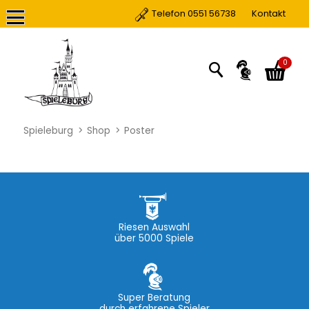
Telefon 0551 56738
Kontakt
0
Spieleburg
Shop
Poster
Riesen Auswahl
über 5000 Spiele
Super Beratung
durch erfahrene Spieler